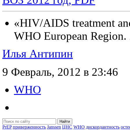
«HIV/AIDS treatment and 
WHO European Region. 
Илья Антипин
9 Февраль, 2012 в 23:46
WHO
Найти
PrEP
приверженность
Janssen
ЦНС
WHO
дискордантность
осте