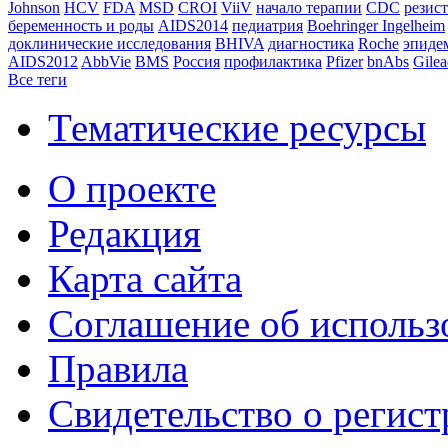
Johnson
HCV
FDA
MSD
CROI
ViiV
начало терапии
CDC
резис
беременность и роды
AIDS2014
педиатрия
Boehringer Ingelheim
доклинические исследования
BHIVA
диагностика
Roche
эпиде
AIDS2012
AbbVie
BMS
Россия
профилактика
Pfizer
bnAbs
Gilea
Все теги
Тематические ресурсы
О проекте
Редакция
Карта сайта
Соглашение об использ
Правила
Свидетельство о реги