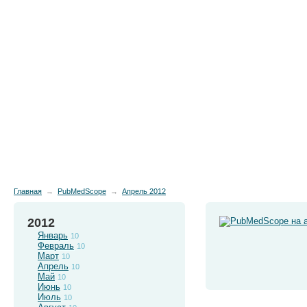
Новости
Препараты
Лечение
Химиопр
Главная
→
PubMedScope
→
Апрель 2012
2012
Январь
10
Февраль
10
Март
10
Апрель
10
Май
10
Июнь
10
Июль
10