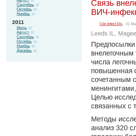
Август
Связь внел
10
Сентябрь
10
Октябрь
ВИЧ-инфек
10
Ноябрь
10
2011
Clin Infect Dis
.
01 Ma
Июль
10
Август
Leeds IL, Magee
10
Сентябрь
10
Октябрь
10
Предпосылки 
Ноябрь
10
Декабрь
10
внелегочным 
числа легочн
повышенная 
сочетанным 
менингитами
Целью исслед
связанных с 
Методы иссле
анализ 320 с