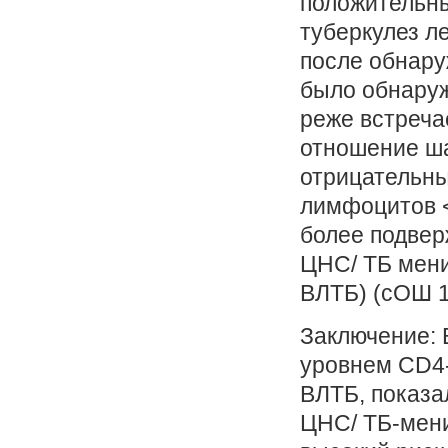
положительны
туберкулез л
после обнару
было обнаруж
реже встреча
отношение ша
отрицательны
лимфоцитов <
более подве
ЦНС/ ТБ мен
ВЛТБ) (сОШ 1
Заключение:
уровнем CD4
ВЛТБ, показа
ЦНС/ ТБ-мени