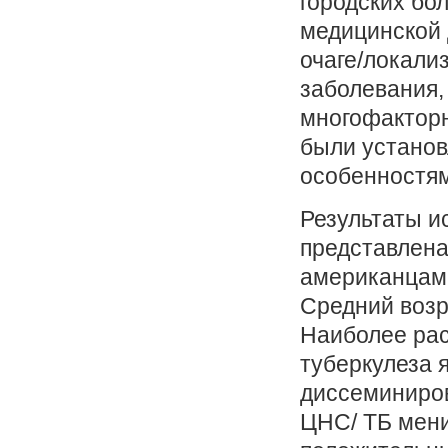
городских бол
медицинской 
очаге/локали
заболевания,
многофакторн
были устано
особенностям
Результаты и
представлена
американцами
Средний возра
Наиболее рас
туберкулеза 
диссеминиро
ЦНС/ ТБ мени