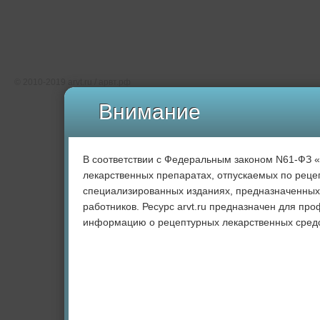
О проекте
Редакция
Карта сайта
Соглашение об использовании
Свидетельство о регистрации СМИ Эл № ФС77-46891
© 2010-2019 arvt.ru / арвт.рф
Внимание
В соответствии с Федеральным законом N61-ФЗ 
лекарственных препаратах, отпускаемых по рецеп
специализированных изданиях, предназначенных
работников. Ресурс arvt.ru предназначен для пр
информацию о рецептурных лекарственных средс