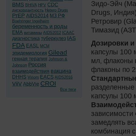
Зидо-Эйч (Ма
BMS
CDC
BHIVA
HPV
дискордантность
Hetero Drugs
Drugs, Индия
PrEP
AIDS2014
МЗ РФ
Ретровир (Gla
Boehringer Ingelheim
беременность и роды
Тимазид (АЗТ
EMA
витамины
AIDS2012
ICAAC
IAS
диагностика
туберкулез
Дозировки и
FDA
EASL
MCM
капсулы 100 м
Gilead
эпидемиология
генная терапия
Johnson &
мл, флаконы п
Россия
Johnson
флаконы по 2
вакцина
взаимодействия
DHHS
EACS
Стандартные
Viriom
AIDS2016
CROI
ViiV
AbbVie
разделенные н
Все теги
капсулы 100 м
Взаимодейст
зависимости 
замедлять вс
комбинация с