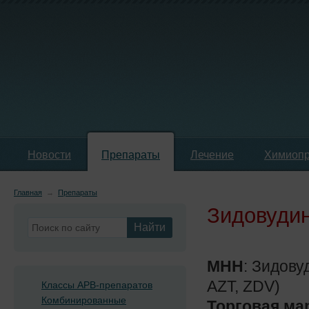
Новости
Препараты
Лечение
Химиопр
Главная
→
Препараты
Зидовуди
Найти
МНН
: Зидову
AZT, ZDV)
Классы АРВ-препаратов
Комбинированные
Торговая мар