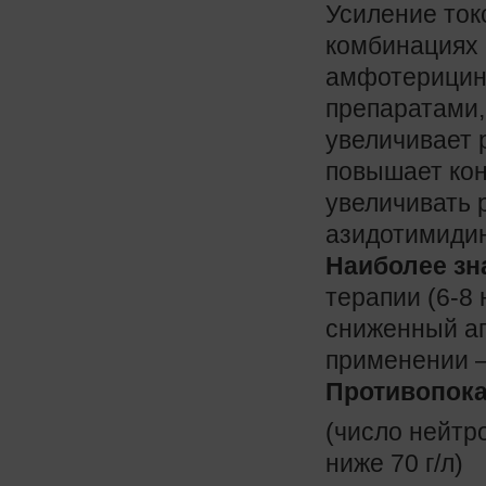
Усиление ток
комбинациях 
амфотерицино
препаратами,
увеличивает 
повышает кон
увеличивать 
азидотимиди
Наиболее з
терапии (6-8
сниженный ап
применении —
Противопока
(число нейтр
ниже 70 г/л)