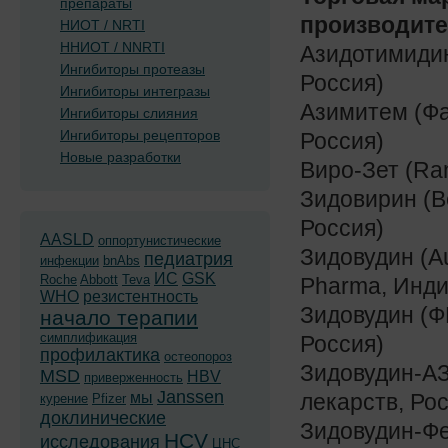
препараты
производите
НИОТ / NRTI
ННИОТ / NNRTI
Азидотимиди
Ингибиторы протеазы
Россия)
Ингибиторы интегразы
Азимитем (Ф
Ингибиторы слияния
Ингибиторы рецепторов
Россия)
Новые разработки
Виро-Зет (Ra
Зидовирин (
Россия)
AASLD
оппортунистические
Зидовудин (A
педиатрия
инфекции
bnAbs
ИС
GSK
Roche
Abbott
Teva
Pharma, Инди
WHO
резистентность
Зидовудин (Ф
начало терапии
симплификация
Россия)
профилактика
остеопороз
Зидовудин-АЗ
MSD
HBV
приверженность
Janssen
мы
лекарств, Ро
курение
Pfizer
доклинические
Зидовудин-Фе
HCV
исследования
ЦНС