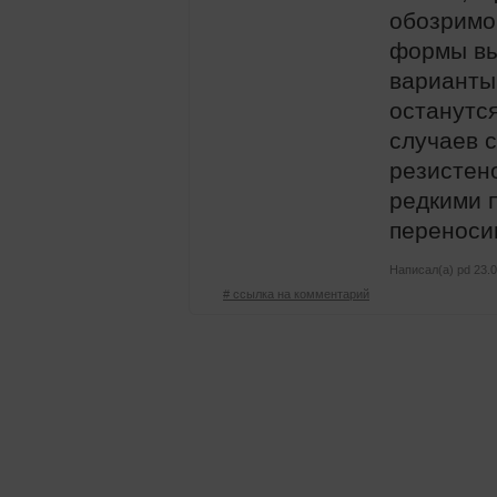
обозримо
формы вы
варианты
останутс
случаев с
резистен
редкими 
переноси
Написал(а)
pd
23.0
# ссылка на комментарий
Тематические ресурсы