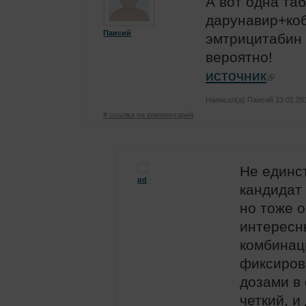
А вот одна таб
дарунавир+ко
Паисий
эмтрицитабин 
вероятно!
источник
Написал(а)
Паисий
23.01.201
# ссылка на комментарий
Не единс
pd
кандидат н
но тоже 
интересн
комбинац
фиксиро
дозами в
четкий, и