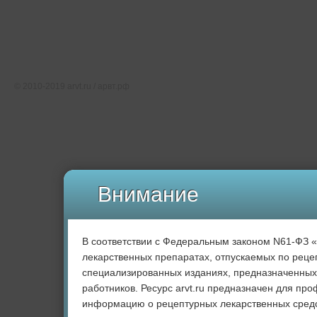
О проекте
Редакция
Карта сайта
Соглашение об использовании
Свидетельство о регистрации СМИ Эл № ФС77-46891
© 2010-2019 arvt.ru / арвт.рф
Внимание
В соответствии с Федеральным законом N61-ФЗ 
лекарственных препаратах, отпускаемых по рецеп
специализированных изданиях, предназначенных
работников. Ресурс arvt.ru предназначен для пр
информацию о рецептурных лекарственных средс