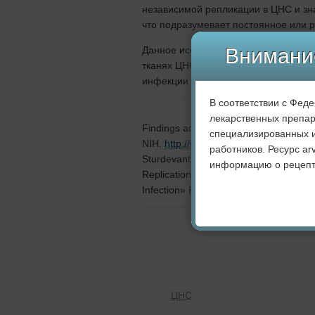
независимой репликации в ЦНС и зн
что подразумевает постоянное или
Данное исследование не только зна
Внимани
тканях ЦНС, но и весьма наглядно 
инфекции и раннего начала антирет
В соответствии с Фед
лекарственных препар
Findings add urgency to screening, tr
специализированных и
NIH.
http://www.nimh.nih.gov/news/sci
работников. Ресурс a
Sturdevant CB, Joseph SB, Schnell G,
информацию о рецепт
Replication of R5 T Cell-Tropic HIV-1 
Infection» PLoS Pathog. 2015 Mar 26
ЦНС