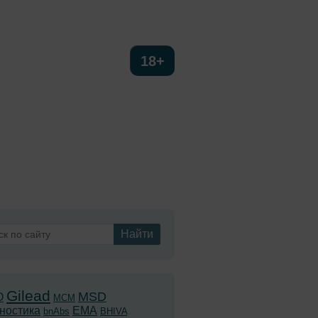
Сайт предназначен для
18+
медицинских и
фармацевтических
работников
FAQ
Найти
Gilead
MSD
O
MCM
ностика
EMA
bnAbs
BHIVA