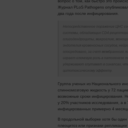
вопрос о том, как быстро это проис
Журнал PLoS Pathogens опубликовал
два года после инфицирования.
Непосредственное поражение ЦНС со
системы, обладающих CD4-рецептора
олигодендроциты, микроглию, моноц
эндотелия кровеносных сосудов, нейр
опосредовано, за счет мембранного ли
играет ключевую роль в патогенезе 
удерживают глутамат в синапсах, что
цитотоксическому эффекту.
Группа ученых из Национального инс
спинномозговую жидкость у 72 пацие
возможные сроки инфицирования. Н
у 20% участников исследования, а в
инфицированных примерно 4 месяца
В продольной выборке хотя бы один
плеоцитоз или признаки репликации