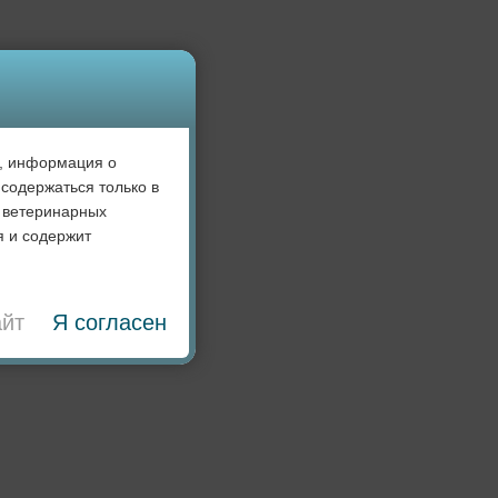
», информация о
содержаться только в
 ветеринарных
я и содержит
айт
Я согласен