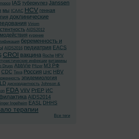
IAS
Janssen
туберкулез
пороз
HCV
мы
генная
t
ICAAC
доклинические
апия
ледования
Viriom
стентность
AIDS2012
имодействия
курение
беременность и
лификация
ы
педиатрия
EACS
AIDS2016
CROI
S
вакцина
Roche
HPV
ртунистические инфекции
витамины
AbbVie
МЗ РФ
o Drugs
Pfizer
Россия
CDC
HBV
Teva
ЦНС
эпидемиология
ерженность
LD
дискордантность
Johnson &
FDA
ViiV
PrEP
ИС
son
филактика
AIDS2014
EASL
DHHS
inger Ingelheim
ало терапии
Все теги