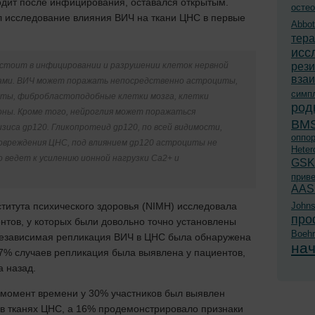
ходит после инфицирования, оставался открытым.
остео
 исследование влияния ВИЧ на ткани ЦНС в первые
Abbot
тер
исс
стоит в инфицировании и разрушении клеток нервной
рези
вза
ми. ВИЧ может поражать непосредственно астроциты,
симп
иты, фибробластоподобные клетки мозга, клетки
род
оны. Кроме того, нейроглия может поражаться
BM
зиса gp120. Гликопротеид gp120, по всей видимости,
оппо
повреждения ЦНС, под влиянием gp120 астроциты не
Heter
 ведет к усилению ионной нагрузки Ca2+ и
GSK
прив
AAS
титута психического здоровья (NIMH) исследовала
John
про
нтов, у которых были довольно точно установлены
Boehr
езависимая репликация ВИЧ в ЦНС была обнаружена
нач
 7% случаев репликация была выявлена у пациентов,
 назад.
 момент времени у 30% участников был выявлен
 в тканях ЦНС, а 16% продемонстрировало признаки