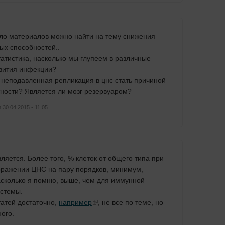
ло материалов можно найти на тему снижения
ых способностей..
татистика, насколько мы глупеем в различные
вития инфекции?
 неподавленная репликация в цнс стать причиной
тности? Является ли мозг резервуаром?
 30.04.2015 - 11:05
ляется. Более того, % клеток от общего типа при
ражении ЦНС на пару порядков, минимум,
сколько я помню, выше, чем для иммунной
стемы.
атей достаточно,
например
, не все по теме, но
ого.