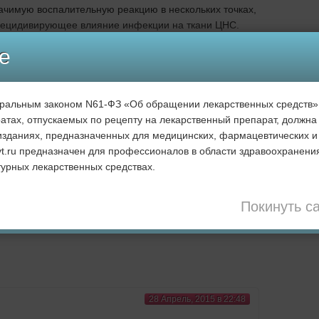
ачимую воспалительную реакцию в нескольких точках,
 рецидивирующее влияние инфекции на ткани ЦНС.
чительно улучшает понимание вирусной динамики в
е
демонстрирует преимущества ранней диагностики ВИЧ-
ровирусной терапии.
еральным законом N61-ФЗ «Об обращении лекарственных средств
атах, отпускаемых по рецепту на лекарственный препарат, должна 
eatment – NIH-funded study, 26.03.2015, пресс-релиз
зданиях, предназначенных для медицинских, фармацевтических и
ence-news/2015/hiv-can-spread-early-evol...
rvt.ru предназначен для профессионалов в области здравоохранени
 Price RW, Swanstrom R, Spudich S. «Compartmentalized
урных лекарственных средствах.
in the Central Nervous System Early in the Course of
;11(3):e1004720.
Покинуть с
Илья Антипин
28 Апрель, 2015 в 22:48