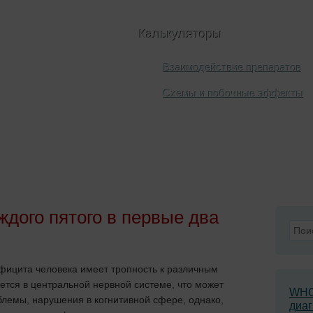
Калькуляторы
Взаимодействие препаратов
Схемы и побочные эффекты
Лечение
Химиопрофилактика
Публикации
ждого пятого в первые два
ефицита человека имеет тропность к различным
ется в центральной нервной системе, что может
WH
блемы, нарушения в когнитивной сфере, однако,
диаг