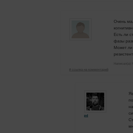
Очень ма
когнитивн
Есть ли с
фазы раз
Может ли
резистен
Написал(а) h
# ссылка на комментарий
Яв
по
на
си
pd
Ст
мн