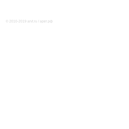
О проекте
Редакция
Карта сайта
Соглашение об использовании
Свидетельство о регистрации СМИ Эл № ФС77-46891
© 2010-2019 arvt.ru / арвт.рф