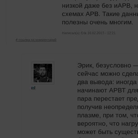
низкой даже без иАРВ, 
схемах АРВ. Такие данн
полезны очень многим.
Написал(а)
Erik
16.02.2013 - 12:21
# ссылка на комментарий
Эрик, безусловно —
сейчас можно сдел
два вывода: иногд
pd
начинают АРВТ для 
пара перестает пр
получив неопредел
плазме, при том, ч
вероятно, что нагр
может быть сущест