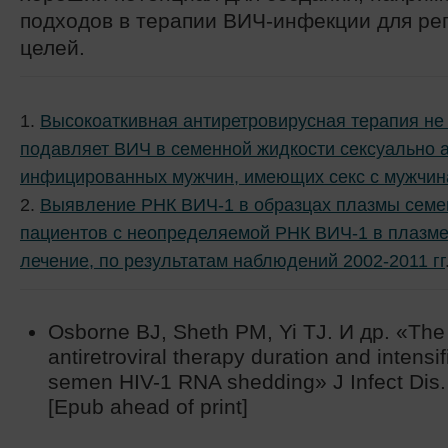
подходов в терапии ВИЧ-инфекции для ре
целей.
1.
Высокоаткивная антиретровирусная терапия не
подавляет ВИЧ в семенной жидкости сексуально 
инфицированных мужчин, имеющих секс с мужчи
2.
Выявление РНК ВИЧ-1 в образцах плазмы семе
пациентов с неопределяемой РНК ВИЧ-1 в плазме
лечение, по результатам наблюдений 2002-2011 гг
Osborne BJ, Sheth PM, Yi TJ. И др. «The
antiretroviral therapy duration and intensif
semen HIV-1 RNA shedding» J Infect Dis.
[Epub ahead of print]