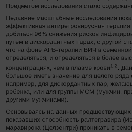
Предметом исследования стало содержан
Недавние масштабные исследования показ
эффективная антиретровирусная терапия 
добиться 96% снижения рисков инфициро
путем в дискордантных парах, с другой ст
что на фоне АРВ-терапии ВИЧ в семенной
определяться, и определяться в более вы
1,2
концентрациях, чем в плазме крови
. Да
большое иметь значение для целого ряда 
например, для дискордантных пар, желаю
ребенка, или для группы MCM (мужчин, пр
другими мужчинами).
Основываясь на данных предшествующих 
показавших способность ралтегравира (Ис
маравирока (Целзентри) проникать в семе