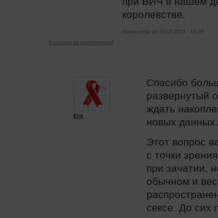
при ВИЧ в нашем д
королевстве.
Написал(а)
pd
16.02.2013 - 16:28
# ссылка на комментарий
Спасибо боль
развернутый о
ждать накопле
Erik
новых данных.
Этот вопрос в
с точки зрени
при зачатии, н
обычном и ве
распростране
сексе. До сих 