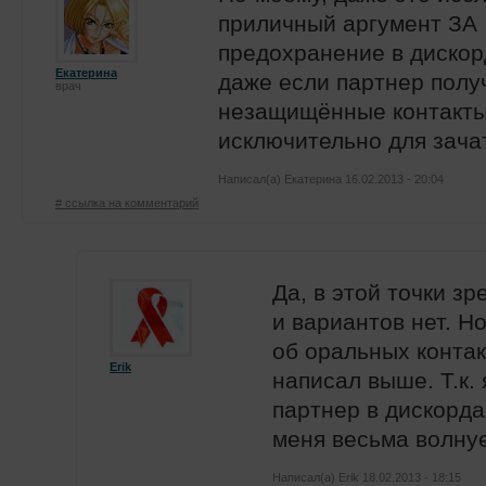
приличный аргумент ЗА
предохранение в диско
Екатерина
даже если партнер полу
врач
незащищённые контакт
исключительно для зача
Написал(а)
Екатерина
16.02.2013 - 20:04
# ссылка на комментарий
Да, в этой точки з
и вариантов нет. Н
об оральных контак
Erik
написал выше. Т.к.
партнер в дискорда
меня весьма волнуе
Написал(а)
Erik
18.02.2013 - 18:15