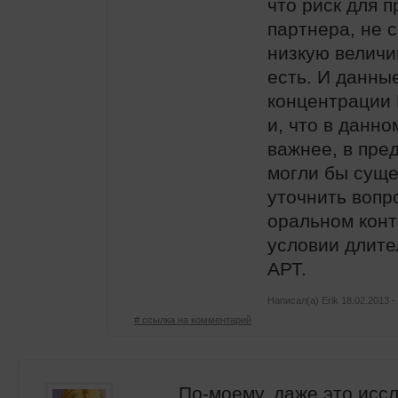
что риск для 
партнера, не с
низкую величин
есть. И данны
концентрации
и, что в данно
важнее, в пре
могли бы сущ
уточнить вопр
оральном конт
условии длите
АРТ.
Написал(а)
Erik
18.02.2013 -
# ссылка на комментарий
По-моему, даже это исс