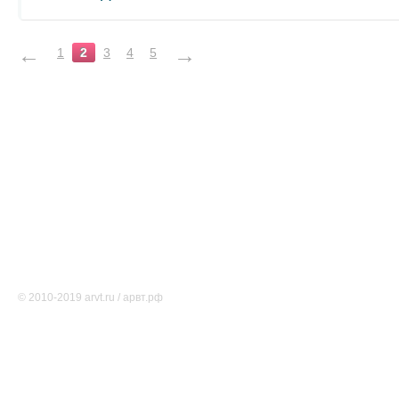
←
→
1
2
3
4
5
Тематические ресурсы
О проекте
Редакция
Карта сайта
Соглашение об использовании
Свидетельство о регистрации СМИ Эл № ФС77-46891
© 2010-2019 arvt.ru / арвт.рф